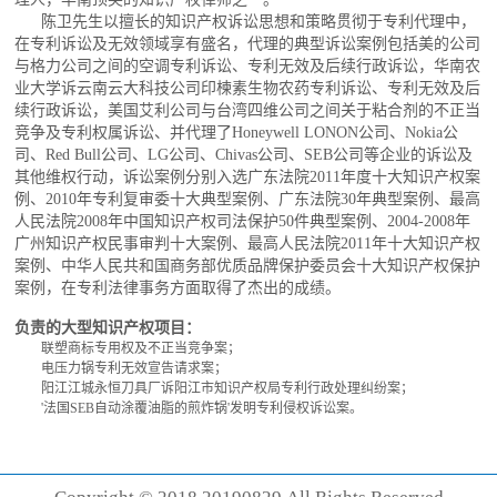
陈卫先生以擅长的知识产权诉讼思想和策略贯彻于专利代理中，
在专利诉讼及无效领域享有盛名，代理的典型诉讼案例包括美的公司
与格力公司之间的空调专利诉讼、专利无效及后续行政诉讼，华南农
业大学诉云南云大科技公司印楝素生物农药专利诉讼、专利无效及后
续行政诉讼，美国艾利公司与台湾四维公司之间关于粘合剂的不正当
竞争及专利权属诉讼、并代理了Honeywell LONON公司、Nokia公
司、Red Bull公司、LG公司、Chivas公司、SEB公司等企业的诉讼及
其他维权行动，诉讼案例分别入选广东法院2011年度十大知识产权案
例、2010年专利复审委十大典型案例、广东法院30年典型案例、最高
人民法院2008年中国知识产权司法保护50件典型案例、2004-2008年
广州知识产权民事审判十大案例、最高人民法院2011年十大知识产权
案例、中华人民共和国商务部优质品牌保护委员会十大知识产权保护
案例，在专利法律事务方面取得了杰出的成绩。
负责的大型知识产权项目：
联塑商标专用权及不正当竞争案；
电压力锅专利无效宣告请求案；
阳江江城永恒刀具厂诉阳江市知识产权局专利行政处理纠纷案；
'
法国SEB自动涂覆油脂的煎炸锅'发明专利侵权诉讼案。