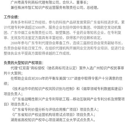
广州粤高专利商标代理有限公司，合伙人、董事长；
兼任株洲市智汇知识产权运营服务有限责任公司，总经理。
工作业绩：
具有多年科研工作经验，参与的科技产品研发曾荣获广东省科技进步奖。累
计代理专利申请超过5000件，服务企业包括中国中车集团、中国航空发动机集
团、广东中烟工业有限责任公司、联塑集团、千金药业等知名企业，在专利复
审、无效及司法鉴定方面具有丰富经验，获得客户的信赖和肯定。
2008年参与广东专利代理协会筹备工作，连续三届担任协会常务副秘书长，
负责协会秘书处日常工作，在组织代理机构开展同业交流和专业培训、促进行业
整体执业水平提高方面取得卓越的工作成效。
负责的大型知识产权项目：
代理“红双喜”商标侵权（驰名商标司法认定）案件入选广州知识产权民事审
判十大案例；
在帮助企业应对2014年的平衡车美国“337”调查中取得令客户十分满意的佳
绩；
《技术运作中的知识产权风险识别与控制》和《烟草领域专利数据库建设》
项目负责人；
《广东省战略性新兴产业专利导航工程—移动互联网产业专利分析及预警项
目》项目负责人；
《广东省专利价值分析与评估应用推广项目》项目负责人；
《广东省知识产权运营机构培育试点项目》项目负责人；
湖南省高校知识产权中心项目湖南工业大学试点负责人。